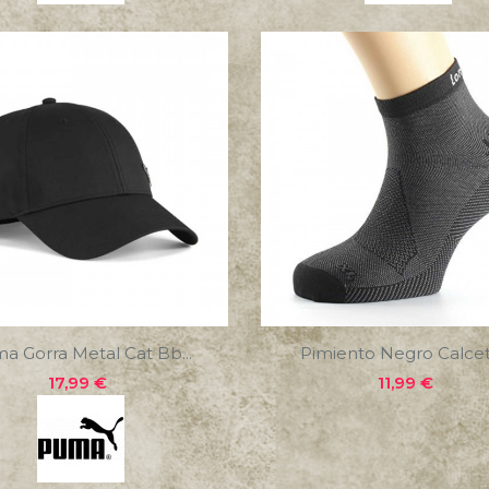
a Gorra Metal Cat Bb...
Pimiento Negro Calceti
Precio
Precio
17,99 €
11,99 €