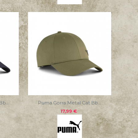
b...
Puma Gorra Metal Cat Bb...
Precio
17,99 €