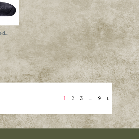
d...
1
2
3
…
9