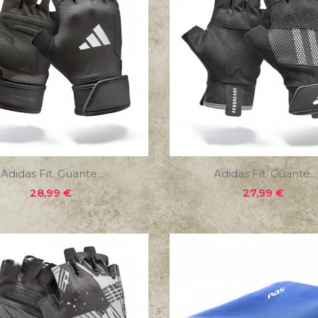
Adidas Fit. Guante...
Adidas Fit. Guante...
Precio
Precio
28,99 €
27,99 €