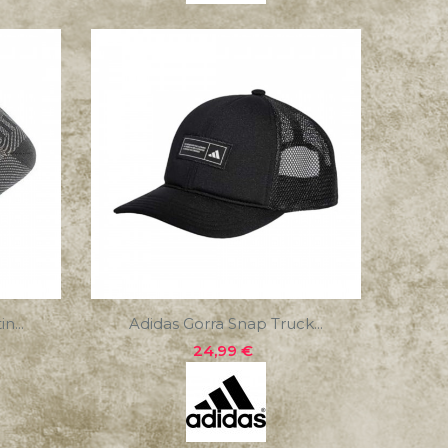
n...
Adidas Gorra Snap Truck...
Precio
24,99 €