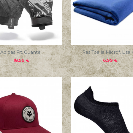
Adidas Fit. Guante...
Ras Toalla Microf. Lisa 4
Precio
Precio
18,99 €
6,99 €