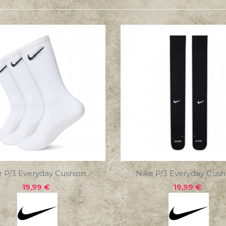
 P/3 Everyday Cushion...
Nike P/3 Everyday Cushi
Precio
Precio
19,99 €
19,99 €