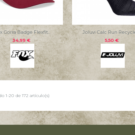
x Gorra Badge Flexfit...
Joluvi Calc Run Recycle
Precio
Precio
34,99 €
5,50 €
o 1-20 de 172 artículo(s)