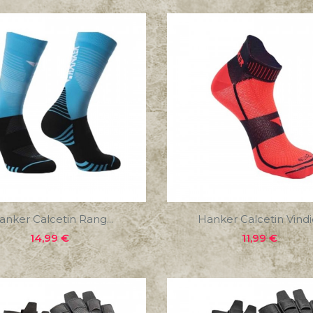
anker Calcetin Rang...
Hanker Calcetin Vindio
Precio
Precio
14,99 €
11,99 €