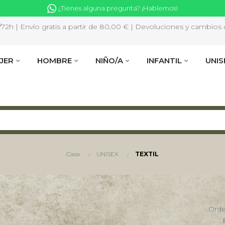
¿Tienes alguna pregunta? ¡Hablemos!
2h | Envío gratis a partir de 80,00 € | Devoluciones y cambios d
JER
HOMBRE
NIÑO/A
INFANTIL
UNIS
Casa
UNISEX
TEXTIL
Orde