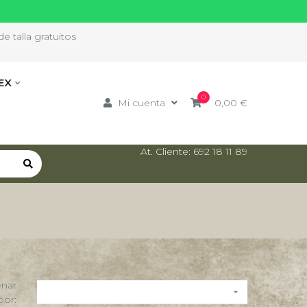
e talla gratuitos
EX
0
Mi cuenta
0,00 €
At. Cliente: 692 18 11 89
nar

por: