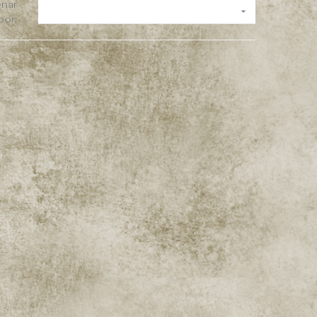
nar

por: