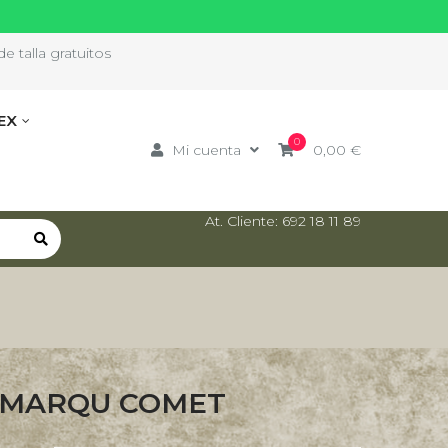
e talla gratuitos
EX
0
Mi cuenta
0,00 €
At. Cliente: 692 18 11 89
R MARQU COMET