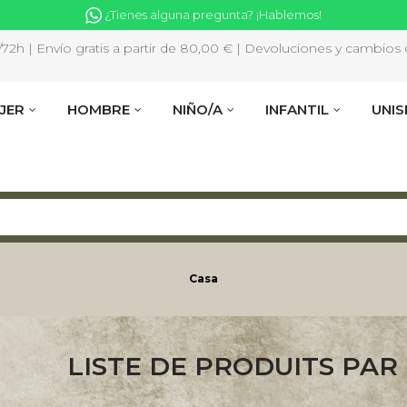
¿Tienes alguna pregunta? ¡Hablemos!
2h | Envío gratis a partir de 80,00 € | Devoluciones y cambios d
JER
HOMBRE
NIÑO/A
INFANTIL
UNIS
Casa
LISTE DE PRODUITS PA