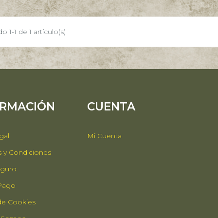
 1-1 de 1 artículo(s)
ORMACIÓN
CUENTA
gal
Mi Cuenta
 y Condiciones
guro
 Pago
 de Cookies