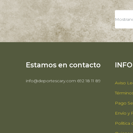
Mostrando
Estamos en contacto
INF
info@deportescary.com 692 18 11 89
Aviso Le
Términos
Pago Se
Envío y
Política