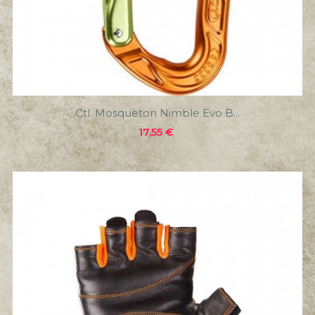
Ctl. Mosqueton Nimble Evo B...
Precio
17,55 €