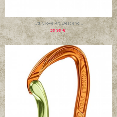
Ctl. Grove Kit, Descend....
Precio
39,99 €