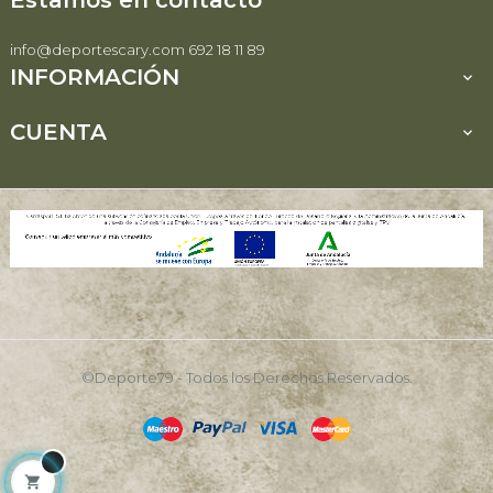
info@deportescary.com 692 18 11 89
INFORMACIÓN

CUENTA

©Deporte79 - Todos los Derechos Reservados.
