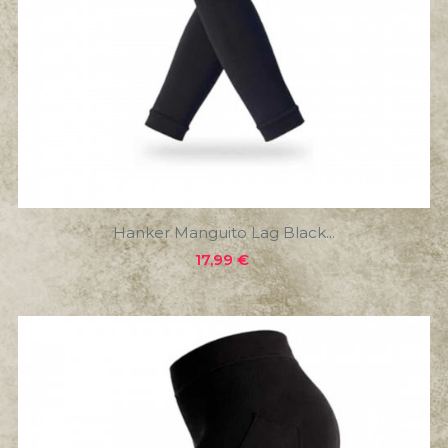
Hanker Manguito Lag Black...
Precio
17,99 €