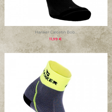
Hanker Calcetin Bob...
Precio
11,99 €