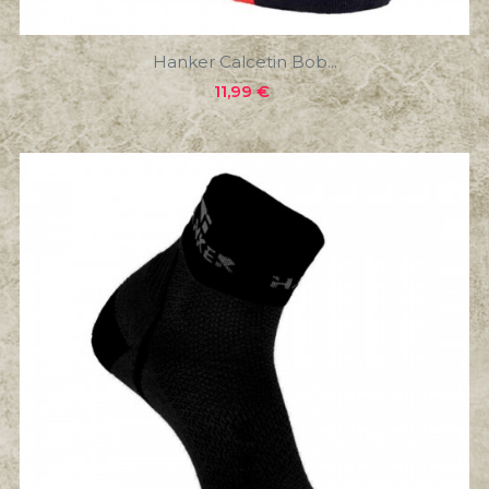
Hanker Calcetin Bob...
Precio
11,99 €