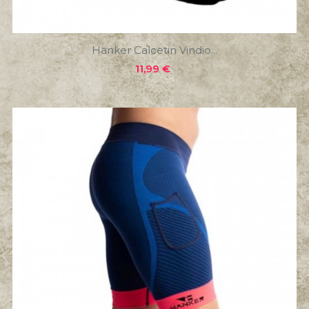
Hanker Calcetin Vindio...
Precio
11,99 €