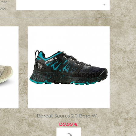
nar

por:
Boreal, Saurus 2.0 Bore W,...
Precio
139,99 €