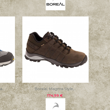
...
Boreal, Magma Style,...
Precio
174,99 €