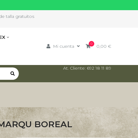
e talla gratuitos
EX
0
Mi cuenta
0,00 €
At. Cliente: 692 18 11 89
 MARQU BOREAL