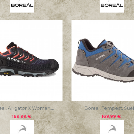
al, Alligator X Woman,...
Boreal, Tempest, Suela
Precio
Precio
169,99 €
169,99 €