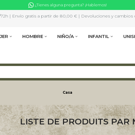
¿Tienes alguna pregunta? ¡Hablemos!
2h | Envío gratis a partir de 80,00 € | Devoluciones y cambios d
JER
HOMBRE
NIÑO/A
INFANTIL
UNIS
Casa
LISTE DE PRODUITS PAR