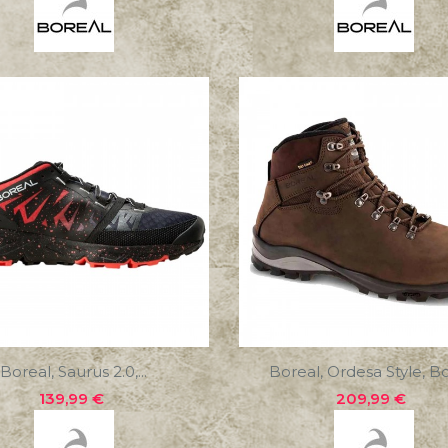
Boreal, Saurus 2.0,...
Boreal, Ordesa Style, Bot
Precio
Precio
139,99 €
209,99 €