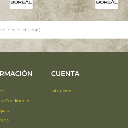
 1-9 de 9 artículo(s)
ORMACIÓN
CUENTA
gal
Mi Cuenta
 y Condiciones
guro
 Pago