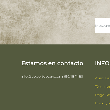
Mostrando
Estamos en contacto
INF
info@deportescary.com 692 18 11 89
Aviso Le
Términos
Pago Se
Envío y