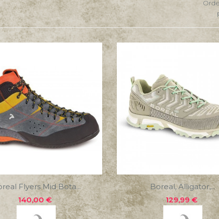
Orde
real Flyers Mid Bota...
Boreal, Alligator,...
Precio
Precio
140,00 €
129,99 €