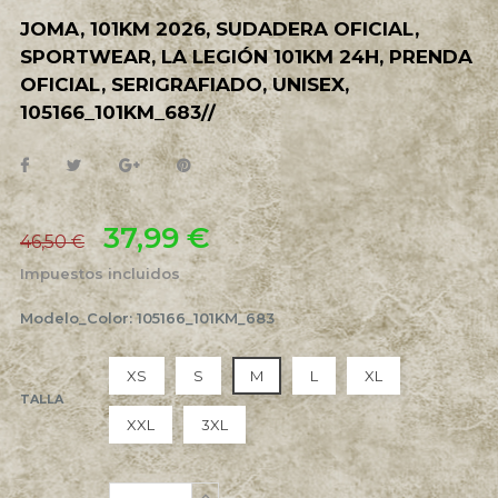
JOMA, 101KM 2026, SUDADERA OFICIAL,
SPORTWEAR, LA LEGIÓN 101KM 24H, PRENDA
OFICIAL, SERIGRAFIADO, UNISEX,
105166_101KM_683//
37,99 €
46,50 €
Impuestos incluidos
Modelo_Color: 105166_101KM_683
XS
S
M
L
XL
TALLA
XXL
3XL