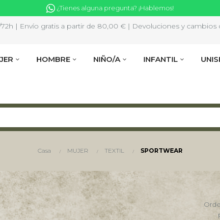
¿Tienes alguna pregunta? ¡Hablemos!
2h | Envío gratis a partir de 80,00 € | Devoluciones y cambios d
JER
HOMBRE
NIÑO/A
INFANTIL
UNIS
Casa
MUJER
TEXTIL
SPORTWEAR
Orde