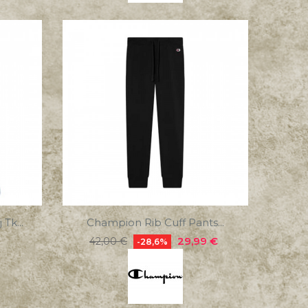
Tk...
Champion Rib Cuff Pants...
Precio
Precio
29,99 €
42,00 €
-28,6%
regular