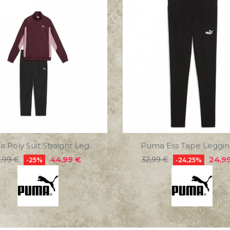
 Poly Suit Straight Leg...
Puma Ess Tape Legging
ecio
Precio
Precio
Preci
44,99 €
24,9
,99 €
32,99 €
-25%
-24,25%
gular
regular