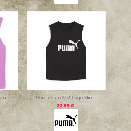
o Slim...
Puma Cam S/m Logo Slim...
Precio
22,99 €