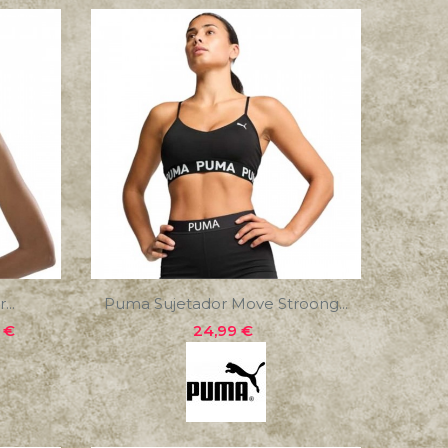
...
Puma Sujetador Move Stroong...
io
Precio
8 €
24,99 €