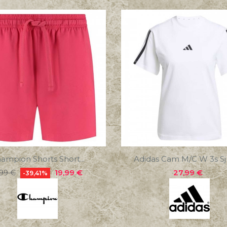
ampion Shorts Short...
Adidas Cam M/c W 3s Sj T
ecio
Precio
Precio
19,99 €
27,99 €
,99 €
-39,41%
ular