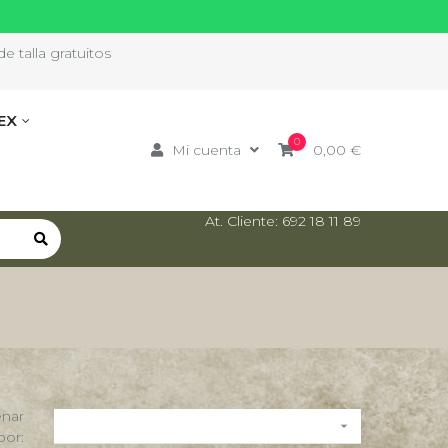
e talla gratuitos
EX
0
Mi cuenta
0,00 €
At. Cliente: 692 18 11 89
nar

por: