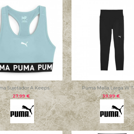
a Sujetador A Keeps...
Puma Malla Larga W Ta
Precio
Precio
27,99 €
39,99 €