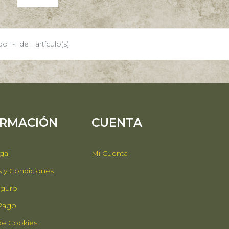
 1-1 de 1 artículo(s)
ORMACIÓN
CUENTA
gal
Mi Cuenta
 y Condiciones
guro
 Pago
 de Cookies