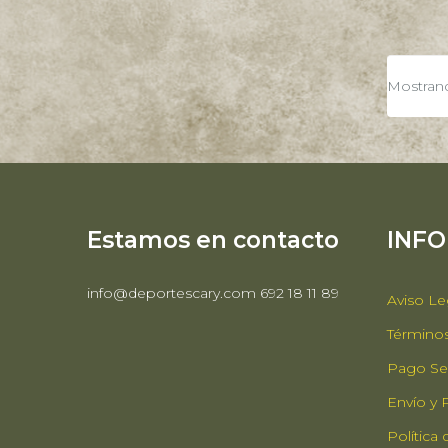
Mostrando
Estamos en contacto
INF
info@deportescary.com 692 18 11 89
Aviso Le
Términos
Pago Se
Envío y
Política