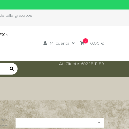
e talla gratuitos
EX
0
Mi cuenta
0,00 €
At. Cliente: 692 18 11 89
nar

por: