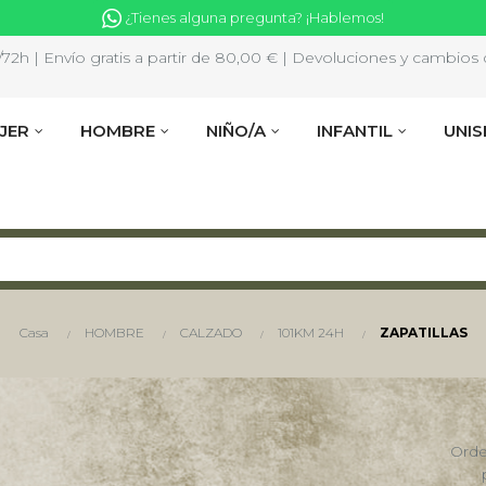
¿Tienes alguna pregunta? ¡Hablemos!
2h | Envío gratis a partir de 80,00 € | Devoluciones y cambios d
JER
HOMBRE
NIÑO/A
INFANTIL
UNIS
Casa
HOMBRE
CALZADO
101KM 24H
ZAPATILLAS
Orde