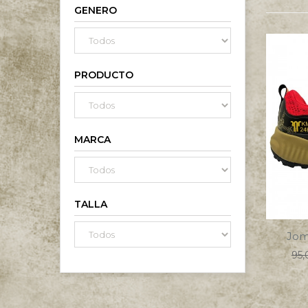
GENERO
PRODUCTO
MARCA
TALLA
Joma
Pre
95,
reg