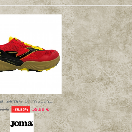
, Sierra 6 101km 2024,...
cio
Precio
59,99 €
00 €
-36,85%
ular