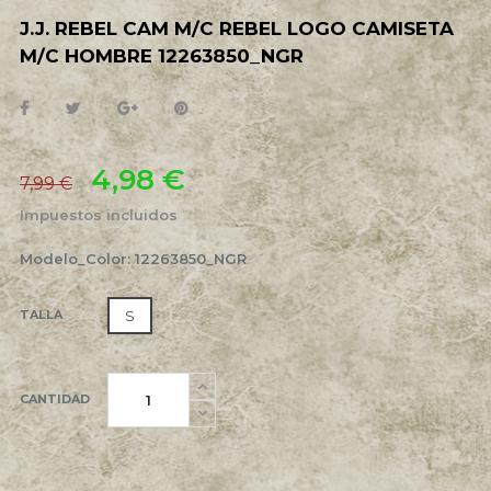
J.J. REBEL CAM M/C REBEL LOGO CAMISETA
M/C HOMBRE 12263850_NGR
4,98 €
7,99 €
Impuestos incluidos
Modelo_Color: 12263850_NGR
S
TALLA
CANTIDAD