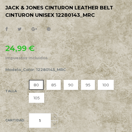
JACK & JONES CINTURON LEATHER BELT
CINTURON UNISEX 12280143_MRC
24,99 €
Impuestos incluidos
Modelo_Color: 12280143_MRC
80
85
90
95
100
TALLA
105
CANTIDAD